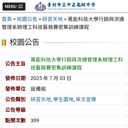
跳
MENU
至
首頁
>
校園公告
>
研習天地
>
萬能科技大學行銷與流通
主
管理系辦理工科技藝競賽密集訓練課程
要
內
校園公告
容
區
萬能科技大學行銷與流通管理系辦理工科
公告主旨
技藝競賽密集訓練課程
發佈日期
2025 年 7 月 03 日
發佈單位
設備組
公告類別
研習天地
,
學生園地
,
來文宣導
公告等級
點閱次數
309