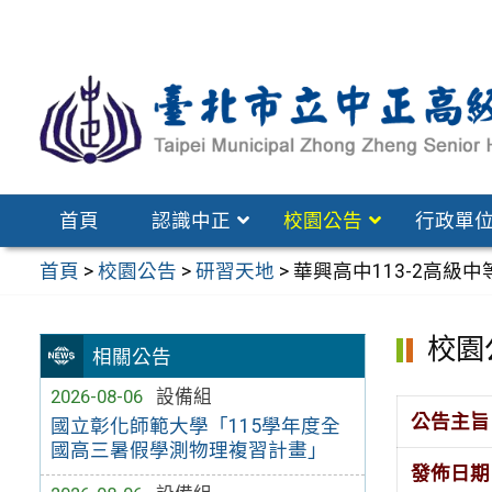
跳
至
主
要
內
容
區
首頁
認識中正
校園公告
行政單
首頁
>
校園公告
>
研習天地
>
華興高中113-2高級
校園
相關公告
2026-08-06
設備組
公告主旨
國立彰化師範大學「115學年度全
國高三暑假學測物理複習計畫」
發佈日期