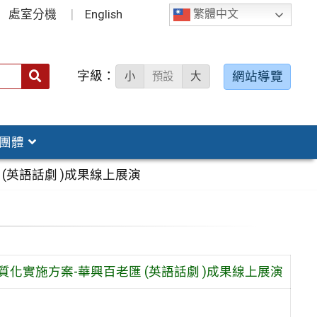
處室分機
English
繁體中文
字級：
送出
網站導覽
小
預設
大
搜
尋：
團體
(英語話劇 )成果線上展演
質化實施方案-華興百老匯 (英語話劇 )成果線上展演