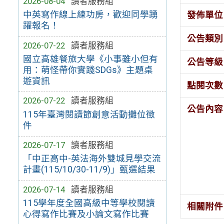
2026-08-04
讀者服務組
中英寫作線上練功房，歡迎同學踴
發佈單位
躍報名！
公告類別
2026-07-22
讀者服務組
國立高雄餐旅大學《小事雖小但有
公告等級
用：萌怪帶你實踐SDGs》主題桌
遊資訊
點閱次數
2026-07-22
讀者服務組
公告內容
115年臺灣閱讀節創意活動攤位徵
件
2026-07-17
讀者服務組
「中正高中-英法海外雙城見學交流
計畫(115/10/30-11/9)」甄選結果
2026-07-14
讀者服務組
115學年度全國高級中等學校閱讀
相關附件
心得寫作比賽及小論文寫作比賽