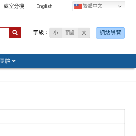
處室分機
English
繁體中文
字級：
送出
網站導覽
小
預設
大
搜
尋：
團體