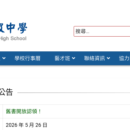
位
學校行事曆
藝才班
聯絡資訊
協力
公告
舊書開放認領！
2026 年 5 月 26 日