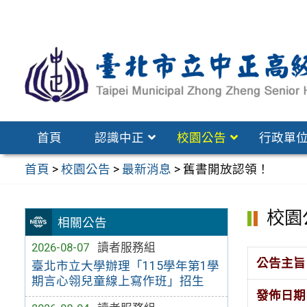
跳
至
主
要
內
容
區
首頁
認識中正
校園公告
行政單
首頁
>
校園公告
>
最新消息
>
舊書開放認領！
校園
相關公告
2026-08-07
讀者服務組
公告主旨
臺北市立大學辦理「115學年第1學
期言心翎兒童線上寫作班」招生
發佈日期