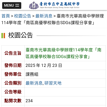
跳
MENU
至
首頁
>
校園公告
>
最新消息
>
臺南市光華高級中學辦理
主
114學年度「南區高優學校聯合SDGs課程分享會」
要
內
校園公告
容
區
臺南市光華高級中學辦理114學年度「南
公告主旨
區高優學校聯合SDGs課程分享會」
發佈日期
2025 年 12 月 23 日
發佈單位
課務組
公告類別
最新消息
,
研習天地
公告等級
點閱次數
234