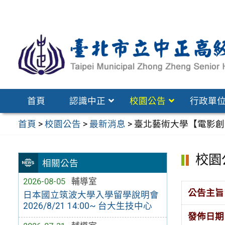
跳
至
主
要
內
容
區
首頁
認識中正
校園公告
行政單
首頁
>
校園公告
>
最新消息
>
臺北藝術大學【電影創作
校園
相關公告
2026-08-05
輔導室
公告主旨
日本國立筑波大學入學留學說明會
2026/8/21 14:00~ 台大生技中心
發佈日期