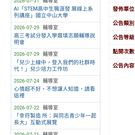
2026-07-31
輔導室
AI「STEM高中生職涯發 展線上系
發佈單位
列講座」國立中山大學
公告類別
2026-07-29
輔導室
高三考試分發入學選填志願輔導說
公告等級
明會
點閱次數
2026-07-29
輔導室
「兒少上線中，登入我們的社群時
公告內容
代！」兒少培力工作坊
2026-07-24
輔導室
心情超不好，不想讓人知道，請看
這裡
2026-07-22
輔導室
「幸符製造 所：與同志青少年一起
長大」互動式展覽
2026-07-21
輔導室