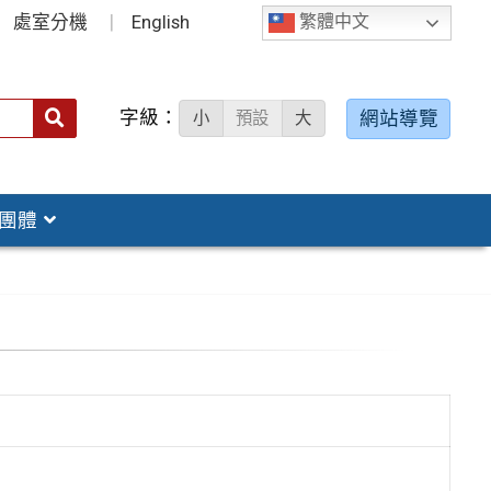
處室分機
English
繁體中文
字級：
送出
網站導覽
小
預設
大
搜
尋：
團體