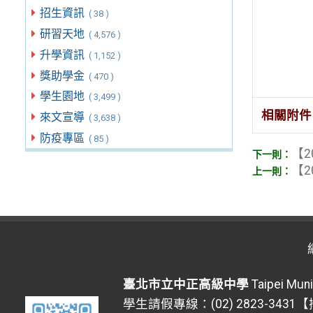
招生資訊
( 38 )
研習天地
( 4,576 )
升學資訊
( 1,152 )
獎助學金
( 470 )
學生園地
( 3,499 )
相關附件
來文宣導
( 3,638 )
防疫專區
( 85 )
【2
【2
臺北市立中正高級中學
Taipei Muni
學生請假專線：(02) 2823-3431