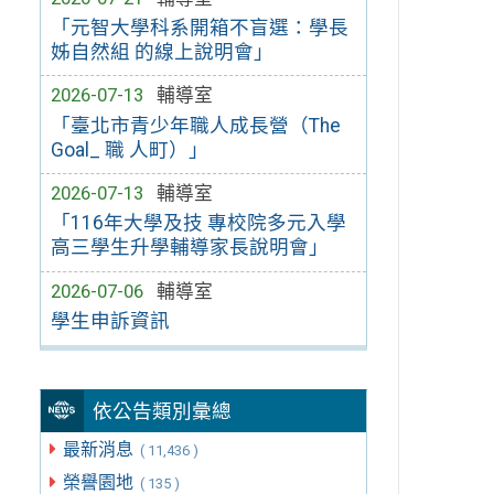
「元智大學科系開箱不盲選：學長
姊自然組 的線上說明會」
2026-07-13
輔導室
「臺北市青少年職人成長營（The
Goal_ 職 人町）」
2026-07-13
輔導室
「116年大學及技 專校院多元入學
高三學生升學輔導家長說明會」
2026-07-06
輔導室
學生申訴資訊
依公告類別彙總
最新消息
( 11,436 )
榮譽園地
( 135 )