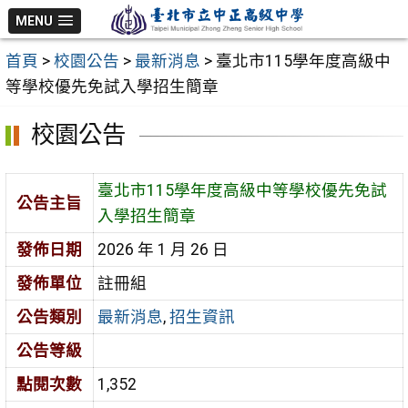
跳
MENU
至
首頁
>
校園公告
>
最新消息
>
臺北市115學年度高級中
主
等學校優先免試入學招生簡章
要
內
校園公告
容
區
臺北市115學年度高級中等學校優先免試
公告主旨
入學招生簡章
發佈日期
2026 年 1 月 26 日
發佈單位
註冊組
公告類別
最新消息
,
招生資訊
公告等級
點閱次數
1,352