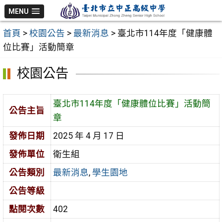
跳
MENU
至
首頁
>
校園公告
>
最新消息
>
臺北市114年度「健康體
主
位比賽」活動簡章
要
內
校園公告
容
區
臺北市114年度「健康體位比賽」活動簡
公告主旨
章
發佈日期
2025 年 4 月 17 日
發佈單位
衛生組
公告類別
最新消息
,
學生園地
公告等級
點閱次數
402