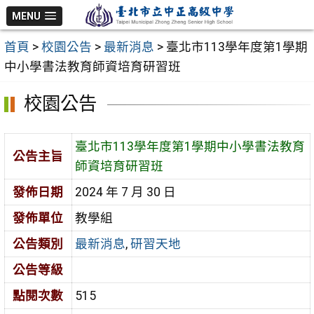
跳
MENU
至
首頁
>
校園公告
>
最新消息
>
臺北市113學年度第1學期
主
中小學書法教育師資培育研習班
要
內
校園公告
容
區
臺北市113學年度第1學期中小學書法教育
公告主旨
師資培育研習班
發佈日期
2024 年 7 月 30 日
發佈單位
教學組
公告類別
最新消息
,
研習天地
公告等級
點閱次數
515