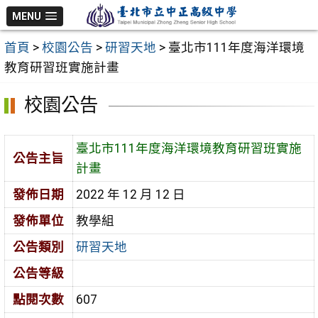
跳
MENU
至
首頁
>
校園公告
>
研習天地
>
臺北市111年度海洋環境
主
教育研習班實施計畫
要
內
校園公告
容
區
臺北市111年度海洋環境教育研習班實施
公告主旨
計畫
發佈日期
2022 年 12 月 12 日
發佈單位
教學組
公告類別
研習天地
公告等級
點閱次數
607