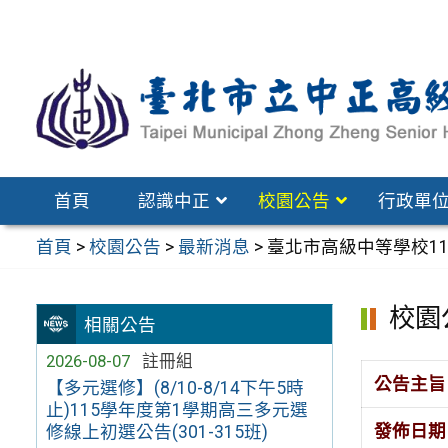
跳
至
主
要
內
容
區
首頁
認識中正
校園公告
行政單
首頁
>
校園公告
>
最新消息
>
臺北市高級中等學校1
校園
相關公告
2026-08-07
註冊組
公告主旨
【多元選修】(8/10-8/14下午5時
止)115學年度第1學期高三多元選
發佈日期
修線上初選公告(301-315班)