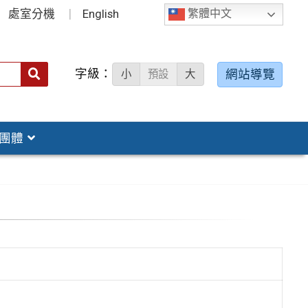
處室分機
English
繁體中文
字級：
送出
網站導覽
小
預設
大
搜
尋：
團體