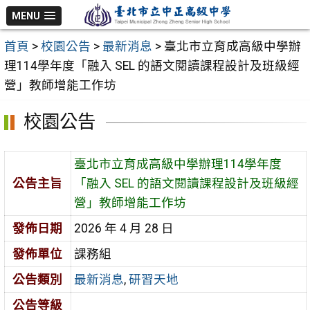
跳
MENU
至
首頁
>
校園公告
>
最新消息
>
臺北市立育成高級中學辦
主
理114學年度「融入 SEL 的語文閱讀課程設計及班級經
要
營」教師增能工作坊
內
容
校園公告
區
臺北市立育成高級中學辦理114學年度
公告主旨
「融入 SEL 的語文閱讀課程設計及班級經
營」教師增能工作坊
發佈日期
2026 年 4 月 28 日
發佈單位
課務組
公告類別
最新消息
,
研習天地
公告等級