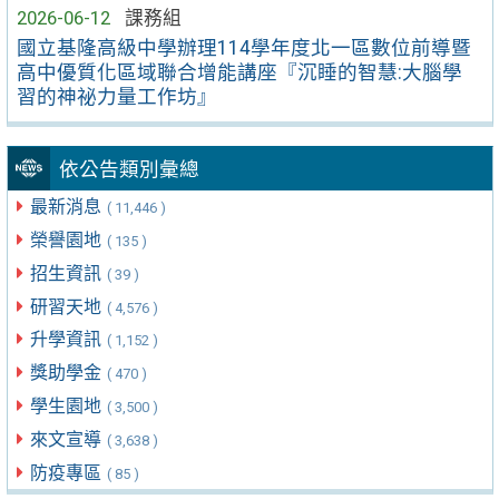
2026-06-12
課務組
國立基隆高級中學辦理114學年度北一區數位前導暨
高中優質化區域聯合增能講座『沉睡的智慧:大腦學
習的神祕力量工作坊』
依公告類別彙總
最新消息
( 11,446 )
榮譽園地
( 135 )
招生資訊
( 39 )
研習天地
( 4,576 )
升學資訊
( 1,152 )
獎助學金
( 470 )
學生園地
( 3,500 )
來文宣導
( 3,638 )
防疫專區
( 85 )