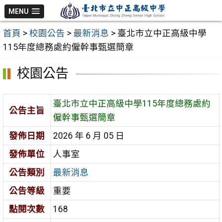
跳
MENU
至
首頁
>
校園公告
>
最新消息
>
臺北市立中正高級中學
主
115年度總務處約僱幹事甄選簡章
要
內
校園公告
容
區
臺北市立中正高級中學115年度總務處約
公告主旨
僱幹事甄選簡章
發佈日期
2026 年 6 月 05 日
發佈單位
人事室
公告類別
最新消息
公告等級
重要
點閱次數
168