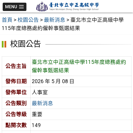
跳
MENU
至
首頁
>
校園公告
>
最新消息
>
臺北市立中正高級中學
主
115年度總務處約僱幹事甄選結果
要
內
校園公告
容
區
臺北市立中正高級中學115年度總務處約
公告主旨
僱幹事甄選結果
發佈日期
2026 年 5 月 08 日
發佈單位
人事室
公告類別
最新消息
公告等級
重要
點閱次數
149