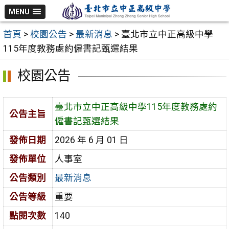
跳
MENU
至
首頁
>
校園公告
>
最新消息
>
臺北市立中正高級中學
主
115年度教務處約僱書記甄選結果
要
內
校園公告
容
區
臺北市立中正高級中學115年度教務處約
公告主旨
僱書記甄選結果
發佈日期
2026 年 6 月 01 日
發佈單位
人事室
公告類別
最新消息
公告等級
重要
點閱次數
140