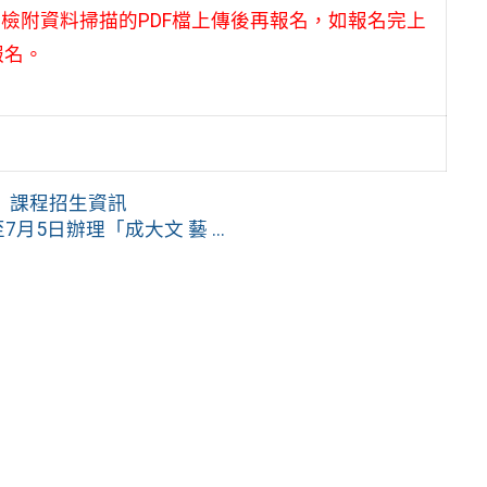
需檢附資料掃描的PDF檔上傳後再報名，如報名完上
報名。
」課程招生資訊
月5日辦理「成大文 藝 ...