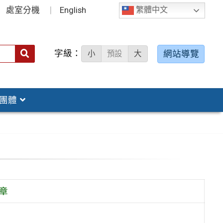
處室分機
English
繁體中文
字級：
送出
網站導覽
小
預設
大
搜
尋：
團體
章