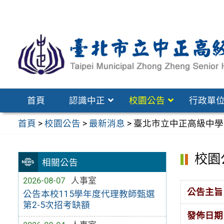
跳
至
主
要
內
容
區
首頁
認識中正
校園公告
行政單
首頁
>
校園公告
>
最新消息
>
臺北市立中正高級中學
校園
相關公告
2026-08-07
人事室
公告主旨
公告本校115學年度代理教師甄選
第2-5次招考缺額
發佈日期