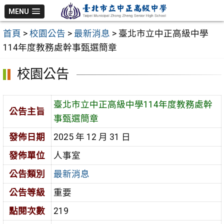
跳
MENU
至
首頁
>
校園公告
>
最新消息
>
臺北市立中正高級中學
主
114年度教務處幹事甄選簡章
要
內
校園公告
容
區
臺北市立中正高級中學114年度教務處幹
公告主旨
事甄選簡章
發佈日期
2025 年 12 月 31 日
發佈單位
人事室
公告類別
最新消息
公告等級
重要
點閱次數
219