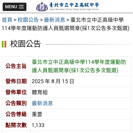
跳
MENU
至
首頁
>
校園公告
>
最新消息
>
臺北市立中正高級中學
主
114學年度運動防護人員甄選簡章(採1次公告多次甄選)
要
內
校園公告
容
區
臺北市立中正高級中學114學年度運動防
公告主旨
護人員甄選簡章(採1次公告多次甄選)
發佈日期
2025 年 8 月 15 日
發佈單位
體育組
公告類別
最新消息
公告等級
重要
點閱次數
1,133