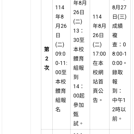
年8月
114
8月27
26日
年8
114
日(三)
(二)
月26
年8月
成績
13：
日
26日
複
30至
(二)
(二)
查：0
第
本校
09:0
17:00
8:00-1
2
體育
0-11:
在本
0:00。
次
組報
00至
校網
錄取
到
本校
站首
報
14：
體育
頁公
到：
00起
組報
告。
中午1
參加
名
2時以
甄
前。
試。