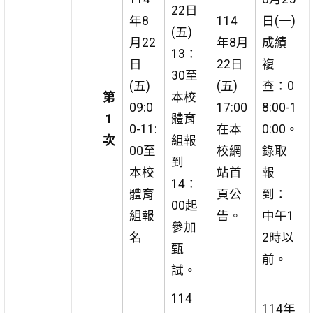
22日
年8
114
日(一)
(五)
月22
年8月
成績
13：
日
22日
複
30至
(五)
(五)
查：0
第
本校
09:0
17:00
8:00-1
1
體育
0-11:
在本
0:00。
次
組報
00至
校網
錄取
到
本校
站首
報
14：
體育
頁公
到：
00起
組報
告。
中午1
參加
名
2時以
甄
前。
試。
114
114年