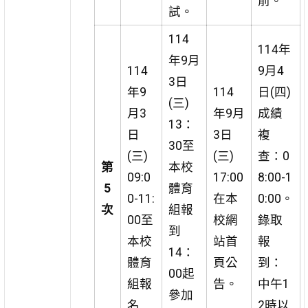
前。
試。
114
114年
年9月
114
9月4
3日
年9
114
日(四)
(三)
月3
年9月
成績
13：
日
3日
複
30至
(三)
(三)
查：0
第
本校
09:0
17:00
8:00-1
5
體育
0-11:
在本
0:00。
次
組報
00至
校網
錄取
到
本校
站首
報
14：
體育
頁公
到：
00起
組報
告。
中午1
參加
名
2時以