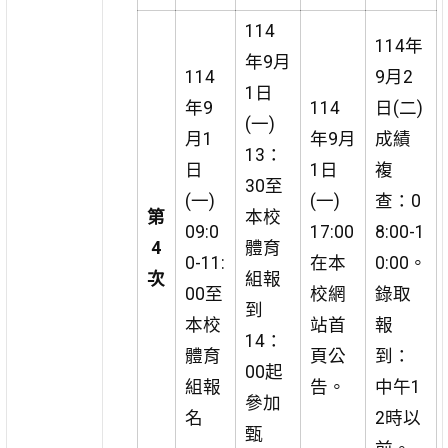
114
114年
年9月
114
9月2
1日
年9
114
日(二)
(一)
月1
年9月
成績
13：
日
1日
複
30至
(一)
(一)
查：0
第
本校
09:0
17:00
8:00-1
4
體育
0-11:
在本
0:00。
次
組報
00至
校網
錄取
到
本校
站首
報
14：
體育
頁公
到：
00起
組報
告。
中午1
參加
名
2時以
甄