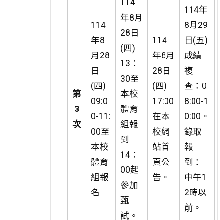
114
114年
年8月
114
8月29
28日
年8
114
日(五)
(四)
月28
年8月
成績
13：
日
28日
複
30至
(四)
(四)
查：0
第
本校
09:0
17:00
8:00-1
3
體育
0-11:
在本
0:00。
次
組報
00至
校網
錄取
到
本校
站首
報
14：
體育
頁公
到：
00起
組報
告。
中午1
參加
名
2時以
甄
前。
試。