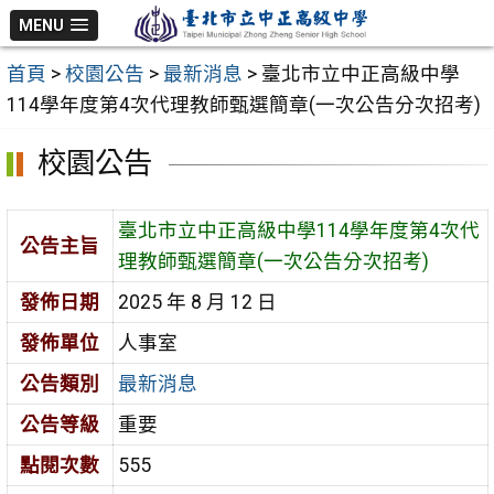
跳
MENU
至
首頁
>
校園公告
>
最新消息
>
臺北市立中正高級中學
主
114學年度第4次代理教師甄選簡章(一次公告分次招考)
要
內
校園公告
容
區
臺北市立中正高級中學114學年度第4次代
公告主旨
理教師甄選簡章(一次公告分次招考)
發佈日期
2025 年 8 月 12 日
發佈單位
人事室
公告類別
最新消息
公告等級
重要
點閱次數
555