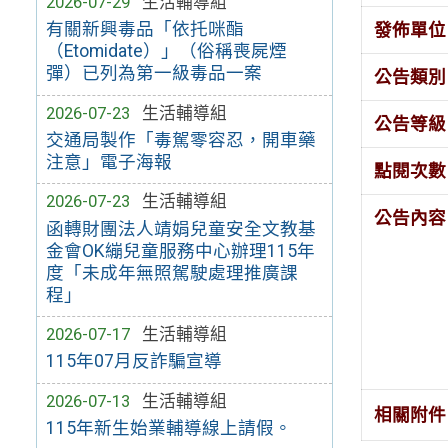
2026-07-29
生活輔導組
有關新興毒品「依托咪酯
發佈單位
（Etomidate）」（俗稱喪屍煙
彈）已列為第一級毒品一案
公告類別
2026-07-23
生活輔導組
公告等級
交通局製作「毒駕零容忍，開車藥
注意」電子海報
點閱次數
2026-07-23
生活輔導組
公告內容
函轉財團法人靖娟兒童安全文教基
金會OK繃兒童服務中心辦理115年
度「未成年無照駕駛處理推廣課
程」
2026-07-17
生活輔導組
115年07月反詐騙宣導
2026-07-13
生活輔導組
相關附件
115年新生始業輔導線上請假。