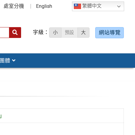
處室分機
English
繁體中文
字級：
送出
網站導覽
小
預設
大
搜
尋：
團體
」