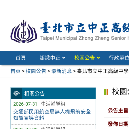
跳
至
主
要
內
容
區
首頁
認識中正
校園公告
行政單
首頁
>
校園公告
>
最新消息
>
臺北市立中正高級中學
校園
相關公告
2026-07-31
生活輔導組
公告主旨
交通部民用航空局無人機飛航安全
知識宣導資料
發佈日期