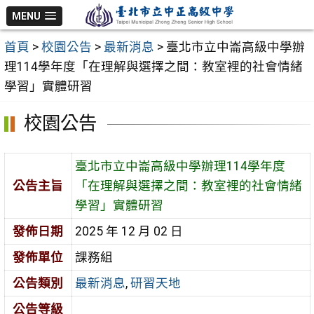
跳
MENU
至
首頁
>
校園公告
>
最新消息
>
臺北市立中崙高級中學辦
主
理114學年度「在理解與選擇之間：教室裡的社會情緒
要
學習」實體研習
內
容
校園公告
區
臺北市立中崙高級中學辦理114學年度
公告主旨
「在理解與選擇之間：教室裡的社會情緒
學習」實體研習
發佈日期
2025 年 12 月 02 日
發佈單位
課務組
公告類別
最新消息
,
研習天地
公告等級