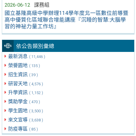
2026-06-12
課務組
國立基隆高級中學辦理114學年度北一區數位前導暨
高中優質化區域聯合增能講座『沉睡的智慧:大腦學
習的神祕力量工作坊』
依公告類別彙總
最新消息
( 11,446 )
榮譽園地
( 135 )
招生資訊
( 39 )
研習天地
( 4,576 )
升學資訊
( 1,152 )
獎助學金
( 470 )
學生園地
( 3,500 )
來文宣導
( 3,638 )
防疫專區
( 85 )