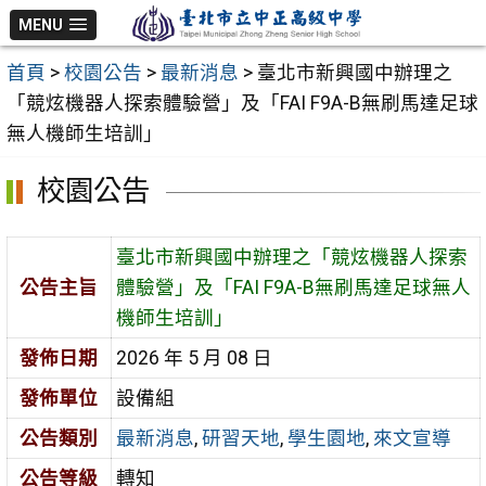
跳
MENU
至
首頁
>
校園公告
>
最新消息
>
臺北市新興國中辦理之
主
「競炫機器人探索體驗營」及「FAI F9A-B無刷馬達足球
要
無人機師生培訓」
內
容
校園公告
區
臺北市新興國中辦理之「競炫機器人探索
公告主旨
體驗營」及「FAI F9A-B無刷馬達足球無人
機師生培訓」
發佈日期
2026 年 5 月 08 日
發佈單位
設備組
公告類別
最新消息
,
研習天地
,
學生園地
,
來文宣導
公告等級
轉知