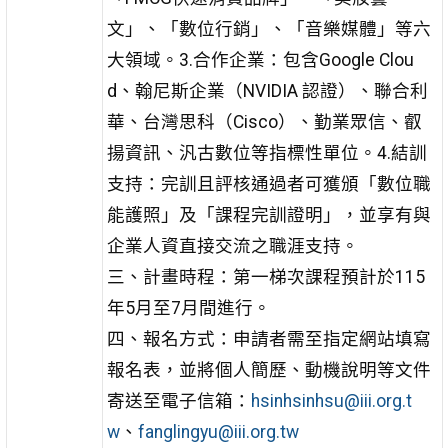
文」、「數位行銷」、「音樂媒體」等六
大領域。3.合作企業：包含Google Clou
d、翰尼斯企業（NVIDIA 認證）、聯合利
華、台灣思科（Cisco）、勤業眾信、叡
揚資訊、汎古數位等指標性單位。4.結訓
支持：完訓且評核通過者可獲頒「數位職
能護照」及「課程完訓證明」，並享有與
企業人資直接交流之職涯支持。
三、計畫時程：第一梯次課程預計於115
年5月至7月間進行。
四、報名方式：申請者需至指定網站填寫
報名表，並將個人簡歷、動機說明等文件
寄送至電子信箱：
hsinhsinhsu@iii.org.t
w
、
fanglingyu@iii.org.tw