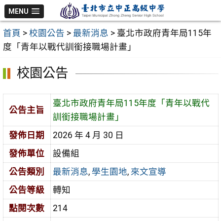
跳
MENU
至
首頁
>
校園公告
>
最新消息
>
臺北市政府青年局115年
主
度「青年以戰代訓銜接職場計畫」
要
內
校園公告
容
區
臺北市政府青年局115年度「青年以戰代
公告主旨
訓銜接職場計畫」
發佈日期
2026 年 4 月 30 日
發佈單位
設備組
公告類別
最新消息
,
學生園地
,
來文宣導
公告等級
轉知
點閱次數
214