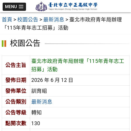
跳
MENU
至
首頁
>
校園公告
>
最新消息
>
臺北市政府青年局辦理
主
「115年青年志工招募」活動
要
內
校園公告
容
區
臺北市政府青年局辦理「115年青年志工
公告主旨
招募」活動
發佈日期
2026 年 6 月 12 日
發佈單位
訓育組
公告類別
最新消息
公告等級
轉知
點閱次數
130