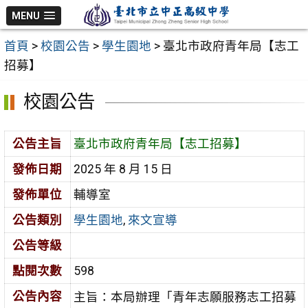
跳
MENU
至
首頁
>
校園公告
>
學生園地
>
臺北市政府青年局【志工
主
招募】
要
內
校園公告
容
區
公告主旨
臺北市政府青年局【志工招募】
發佈日期
2025 年 8 月 15 日
發佈單位
輔導室
公告類別
學生園地
,
來文宣導
公告等級
點閱次數
598
公告內容
主旨：本局辦理「青年志願服務志工招募