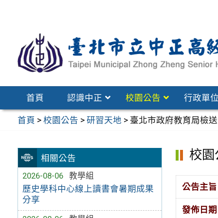
跳
至
主
要
內
容
區
首頁
認識中正
校園公告
行政單
首頁
>
校園公告
>
研習天地
>
臺北市政府教育局檢送
校園
相關公告
2026-08-06
教學組
公告主旨
歷史學科中心線上讀書會暑期成果
分享
發佈日期