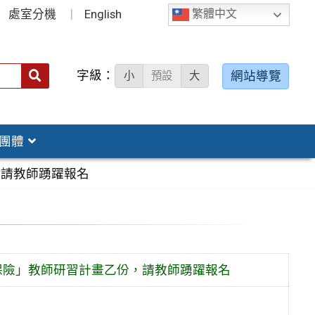
處室分機
English
繁體中文
字級：
送出
網站導覽
小
預設
大
搜
尋：
團體
，請教師踴躍報名
保險」教師研習計畫乙份，請教師踴躍報名