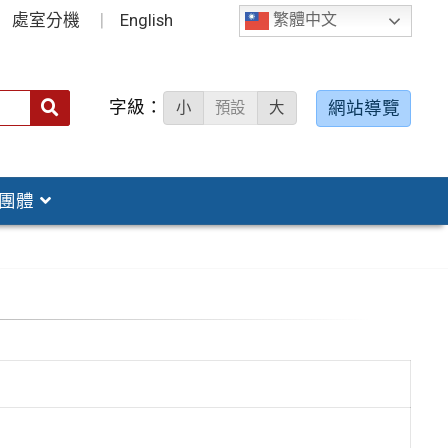
處室分機
English
繁體中文
字級：
送出
網站導覽
小
預設
大
搜
尋：
團體