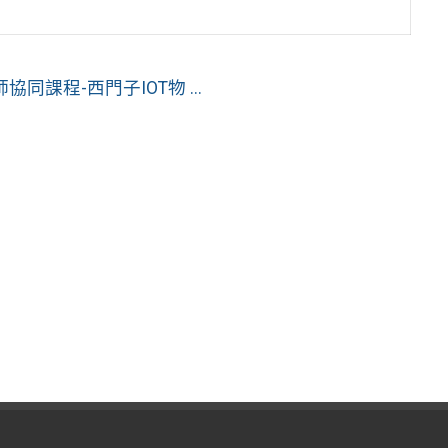
課程-西門子IOT物 ...