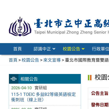
跳
至
主
要
內
容
區
首頁
認識中正
校園公告
行政單
首頁
>
校園公告
>
來文宣導
>
臺北市國際教育暨雙語
校園
相關公告
2026-04-10
實研組
公告主旨
115-1 TOEIC 多益B2等級英語檢定
衝刺班（線上班）
發佈日期