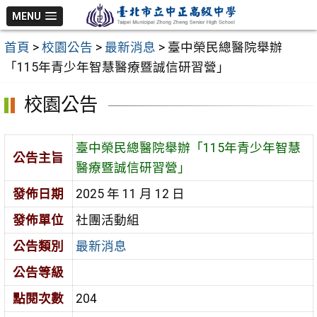
跳
MENU
至
首頁
>
校園公告
>
最新消息
>
臺中榮民總醫院舉辦
主
「115年青少年智慧醫療暨誠信研習營」
要
內
校園公告
容
區
臺中榮民總醫院舉辦「115年青少年智慧
公告主旨
醫療暨誠信研習營」
發佈日期
2025 年 11 月 12 日
發佈單位
社團活動組
公告類別
最新消息
公告等級
點閱次數
204