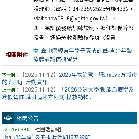
護理師（電話：04-23592525分機4332，
Mail:snow0318@vghtc.gov.tw）。
四、完訓後發給訓練證明、擔任課程幹部
證書，通過急救測驗核發CPR證書。
臺中榮總青年學子養成計畫‐青少年醫
相關附件
療體驗誠信研習營
【2025-11-12】
2026年物治營-「動move方城市
的 危肌」活動資訊
【2025-11-12】
「2026亞洲大學職 能治療學系
寒假營隊:職引情緒方程式-拯救動物 ...
相關公告
2026-08-05
社團活動組
[115學年度] 公服卡收件期程及說明