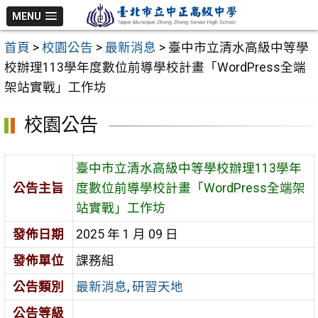
跳
MENU
至
首頁
>
校園公告
>
最新消息
>
臺中市立清水高級中等學
主
校辦理113學年度數位前導學校計畫「WordPress全端
要
架站實戰」工作坊
內
容
校園公告
區
臺中市立清水高級中等學校辦理113學年
公告主旨
度數位前導學校計畫「WordPress全端架
站實戰」工作坊
發佈日期
2025 年 1 月 09 日
發佈單位
課務組
公告類別
最新消息
,
研習天地
公告等級