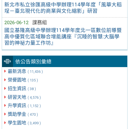
新北市私立徐匯高級中學辦理114學年度「風華大稻
埕－臺北現代化的商業與文化縮影」研習
2026-06-12
課務組
國立基隆高級中學辦理114學年度北一區數位前導暨
高中優質化區域聯合增能講座『沉睡的智慧:大腦學
習的神祕力量工作坊』
依公告類別彙總
最新消息
( 11,436 )
榮譽園地
( 135 )
招生資訊
( 38 )
研習天地
( 4,576 )
升學資訊
( 1,152 )
獎助學金
( 470 )
學生園地
( 3,499 )