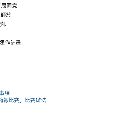
育局同意
教師於
教師
群運作計畫
意事項
主學習簡報比賽」比賽辦法