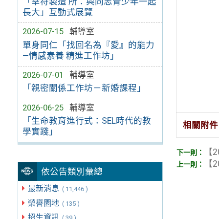
「幸符製造 所：與同志青少年一起
長大」互動式展覽
2026-07-15
輔導室
單身同仁「找回名為『愛』的能力
—情感素養 精進工作坊」
2026-07-01
輔導室
「親密關係工作坊－新婚課程」
2026-06-25
輔導室
「生命教育進行式：SEL時代的教
相關附件
學實踐」
【2
【2
依公告類別彙總
最新消息
( 11,446 )
榮譽園地
( 135 )
招生資訊
( 39 )