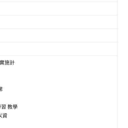
賽實施計
。
第
習 教學
以資