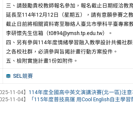
三、請鼓勵貴校教師報名參加，報名截止日期經洽教
延長至114年12月12日（星期五），請有意願參賽之
截止日前將相關資料寄至聯絡人臺北市學科平臺專案
李研懷先生信箱（t0894@ymsh.tp.edu.tw）。
四、另有參與114年度情緒學習融入教學設計共備社
之各校社群，必須參與旨揭計畫行動方案投件。
五、檢附實施計畫1份如附件。
SEL競賽
025-11-04】
114年度全國高中英文演講決賽(北一區)注
025-11-04】
「115年度普技高運 用Cool English自