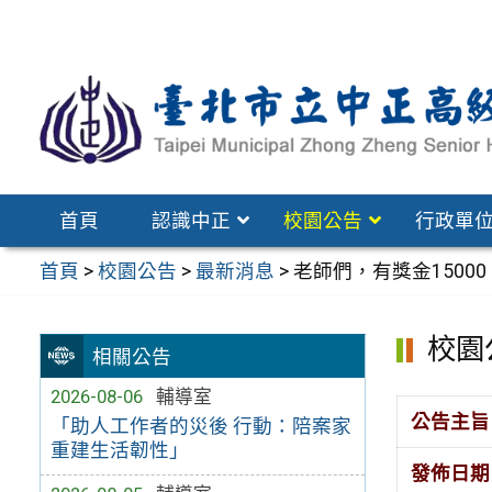
跳
至
主
要
內
容
區
首頁
認識中正
校園公告
行政單
首頁
>
校園公告
>
最新消息
>
老師們，有獎金150
校園
相關公告
2026-08-06
輔導室
公告主旨
「助人工作者的災後 行動：陪案家
重建生活韌性」
發佈日期