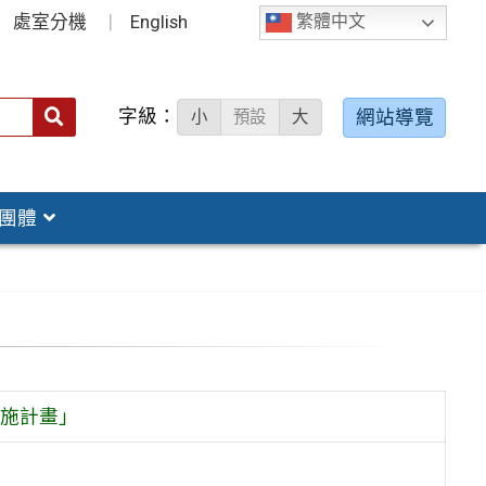
處室分機
English
繁體中文
字級：
送出
網站導覽
小
預設
大
搜
尋：
團體
實施計畫」