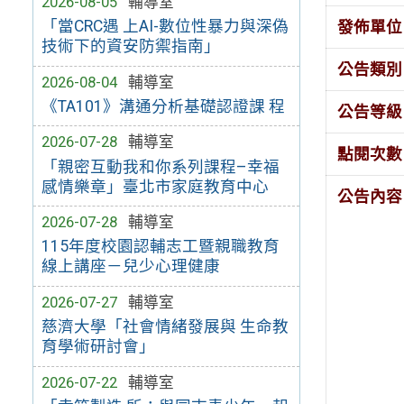
2026-08-05
輔導室
「當CRC遇 上AI-數位性暴力與深偽
發佈單位
技術下的資安防禦指南」
公告類別
2026-08-04
輔導室
《TA101》溝通分析基礎認證課 程
公告等級
2026-07-28
輔導室
點閱次數
「親密互動我和你系列課程–幸福
感情樂章」臺北市家庭教育中心
公告內容
2026-07-28
輔導室
115年度校園認輔志工暨親職教育
線上講座－兒少心理健康
2026-07-27
輔導室
慈濟大學「社會情緒發展與 生命教
育學術研討會」
2026-07-22
輔導室