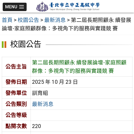
跳
MENU
至
首頁
>
校園公告
>
最新消息
>
第二屆長期照顧永 續發展
主
論壇-家庭照顧群像：多視角下的服務與實踐競 賽
要
內
校園公告
容
區
第二屆長期照顧永 續發展論壇-家庭照顧
公告主旨
群像：多視角下的服務與實踐競 賽
發佈日期
2025 年 10 月 23 日
發佈單位
訓育組
公告類別
最新消息
公告等級
點閱次數
220