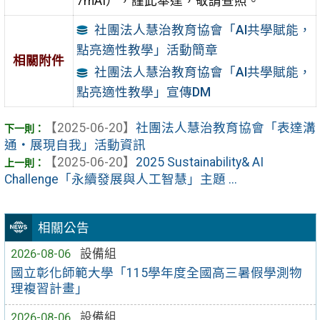
7mAI），謹此奉達，敬請查照。
社團法人慧治教育協會「AI共學賦能，
點亮適性教學」活動簡章
相關附件
社團法人慧治教育協會「AI共學賦能，
點亮適性教學」宣傳DM
【2025-06-20】
社團法人慧治教育協會「表達溝
通・展現自我」活動資訊
【2025-06-20】
2025 Sustainability& AI
Challenge「永續發展與人工智慧」主題 ...
相關公告
2026-08-06
設備組
國立彰化師範大學「115學年度全國高三暑假學測物
理複習計畫」
2026-08-06
設備組