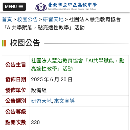
跳
MENU
至
首頁
>
校園公告
>
研習天地
>
社團法人慧治教育協會
主
「AI共學賦能，點亮適性教學」活動
要
內
校園公告
容
區
社團法人慧治教育協會「AI共學賦能，點
公告主旨
亮適性教學」活動
發佈日期
2025 年 6 月 20 日
發佈單位
設備組
公告類別
研習天地
,
來文宣導
公告等級
點閱次數
330