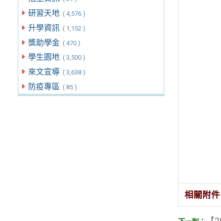
研習天地
( 4,576 )
升學資訊
( 1,152 )
獎助學金
( 470 )
學生園地
( 3,500 )
來文宣導
( 3,638 )
防疫專區
( 85 )
相關附件