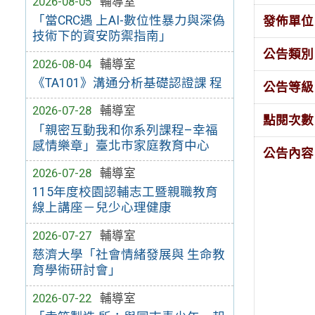
2026-08-05
輔導室
「當CRC遇 上AI-數位性暴力與深偽
發佈單位
技術下的資安防禦指南」
公告類別
2026-08-04
輔導室
《TA101》溝通分析基礎認證課 程
公告等級
2026-07-28
輔導室
點閱次數
「親密互動我和你系列課程–幸福
感情樂章」臺北市家庭教育中心
公告內容
2026-07-28
輔導室
115年度校園認輔志工暨親職教育
線上講座－兒少心理健康
2026-07-27
輔導室
慈濟大學「社會情緒發展與 生命教
育學術研討會」
2026-07-22
輔導室