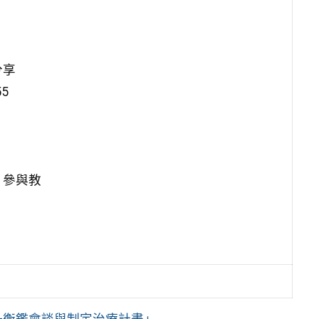
分享
5
，參與教