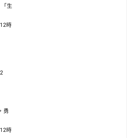
：「生
12時
。
2
，勇
12時