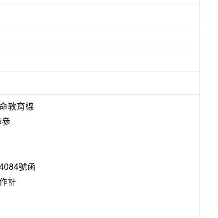
生命教育線
師參
4084號函
作計