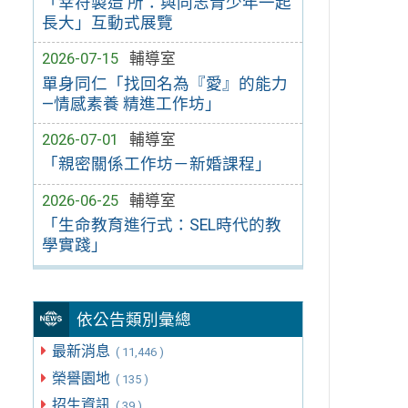
「幸符製造 所：與同志青少年一起
長大」互動式展覽
2026-07-15
輔導室
單身同仁「找回名為『愛』的能力
—情感素養 精進工作坊」
2026-07-01
輔導室
「親密關係工作坊－新婚課程」
2026-06-25
輔導室
「生命教育進行式：SEL時代的教
學實踐」
依公告類別彙總
最新消息
( 11,446 )
榮譽園地
( 135 )
招生資訊
( 39 )