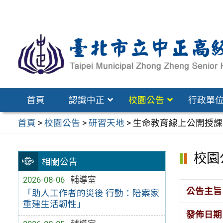
跳
至
主
要
內
容
區
首頁
認識中正
校園公告
行政單
首頁
>
校園公告
>
研習天地
>
生命教育線上公開授課
校園
相關公告
2026-08-06
輔導室
公告主旨
「助人工作者的災後 行動：陪案家
重建生活韌性」
發佈日期