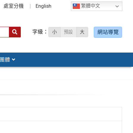
處室分機
English
繁體中文
字級：
送出
網站導覽
小
預設
大
搜
尋：
團體