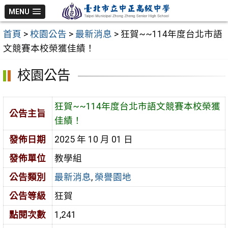
跳
MENU
至
首頁
>
校園公告
>
最新消息
>
狂賀~~114年度台北市語
主
文競賽本校榮獲佳績！
要
內
校園公告
容
區
狂賀~~114年度台北市語文競賽本校榮獲
公告主旨
佳績！
發佈日期
2025 年 10 月 01 日
發佈單位
教學組
公告類別
最新消息
,
榮譽園地
公告等級
狂賀
點閱次數
1,241