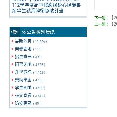
112學年度高中職應屆身心障礙畢
業學生就業轉銜協助計畫
【2
【2
依公告類別彙總
最新消息
( 11,446 )
榮譽園地
( 135 )
招生資訊
( 39 )
研習天地
( 4,576 )
升學資訊
( 1,152 )
獎助學金
( 470 )
學生園地
( 3,500 )
來文宣導
( 3,638 )
防疫專區
( 85 )