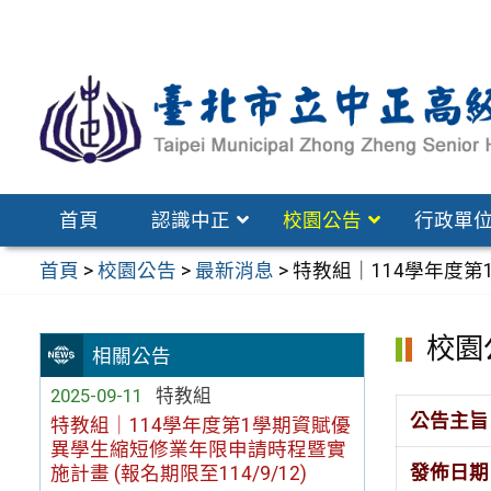
跳
至
主
要
內
容
區
首頁
認識中正
校園公告
行政單
首頁
>
校園公告
>
最新消息
>
特教組｜114學年度第
校園
相關公告
2025-09-11
特教組
公告主旨
特教組｜114學年度第1學期資賦優
異學生縮短修業年限申請時程暨實
發佈日期
施計畫 (報名期限至114/9/12)