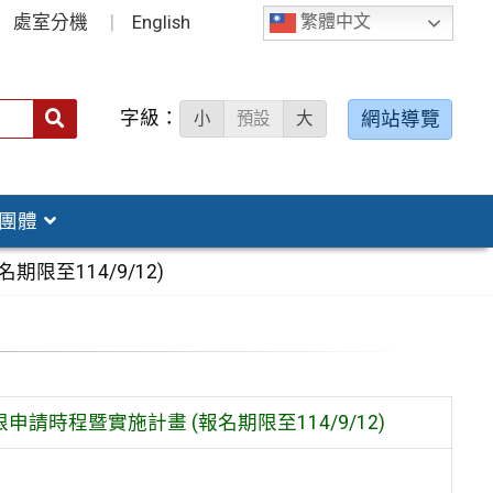
處室分機
English
繁體中文
字級：
送出
網站導覽
小
預設
大
搜
尋：
團體
至114/9/12)
時程暨實施計畫 (報名期限至114/9/12)