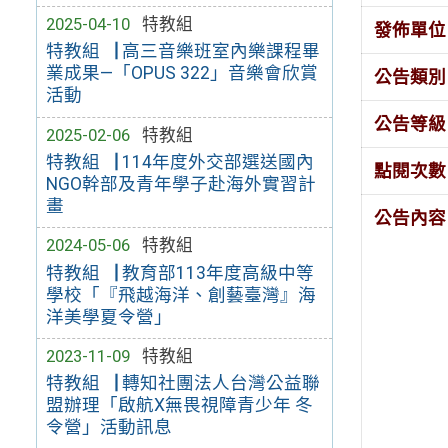
2025-04-10
特教組
發佈單位
特教組▕ 高三音樂班室內樂課程畢
業成果—「OPUS 322」音樂會欣賞
公告類別
活動
公告等級
2025-02-06
特教組
特教組▕ 114年度外交部選送國內
點閱次數
NGO幹部及青年學子赴海外實習計
畫
公告內容
2024-05-06
特教組
特教組▕ 教育部113年度高級中等
學校「『飛越海洋、創藝臺灣』海
洋美學夏令營」
2023-11-09
特教組
特教組▕ 轉知社團法人台灣公益聯
盟辦理「啟航X無畏視障青少年 冬
令營」活動訊息