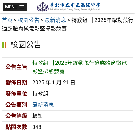
跳
MENU
至
首頁
>
校園公告
>
最新消息
>
特教組▕ 2025年躍動莪行
主
適應體育微電影暨攝影競賽
要
內
校園公告
容
區
特教組▕ 2025年躍動莪行適應體育微電
公告主旨
影暨攝影競賽
發佈日期
2025 年 1 月 21 日
發佈單位
特教組
公告類別
最新消息
公告等級
轉知
點閱次數
348