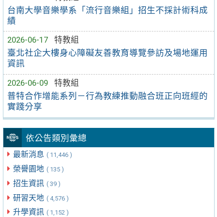
台南大學音樂學系「流行音樂組」招生不採計術科成
績
2026-06-17
特教組
臺北社企大樓身心障礙友善教育導覽參訪及場地運用
資訊
2026-06-09
特教組
普特合作增能系列－行為教練推動融合班正向班經的
實踐分享
依公告類別彙總
最新消息
( 11,446 )
榮譽園地
( 135 )
招生資訊
( 39 )
研習天地
( 4,576 )
升學資訊
( 1,152 )