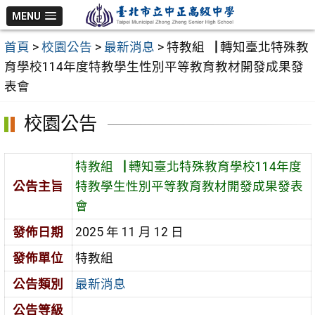
跳
MENU
至
首頁
>
校園公告
>
最新消息
>
特教組▕ 轉知臺北特殊教
主
育學校114年度特教學生性別平等教育教材開發成果發
要
表會
內
容
校園公告
區
特教組▕ 轉知臺北特殊教育學校114年度
公告主旨
特教學生性別平等教育教材開發成果發表
會
發佈日期
2025 年 11 月 12 日
發佈單位
特教組
公告類別
最新消息
公告等級