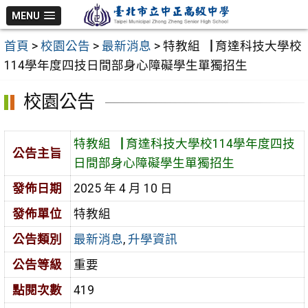
跳
MENU
至
首頁
>
校園公告
>
最新消息
>
特教組▕ 育達科技大學校
主
114學年度四技日間部身心障礙學生單獨招生
要
內
校園公告
容
區
特教組▕ 育達科技大學校114學年度四技
公告主旨
日間部身心障礙學生單獨招生
發佈日期
2025 年 4 月 10 日
發佈單位
特教組
公告類別
最新消息
,
升學資訊
公告等級
重要
點閱次數
419