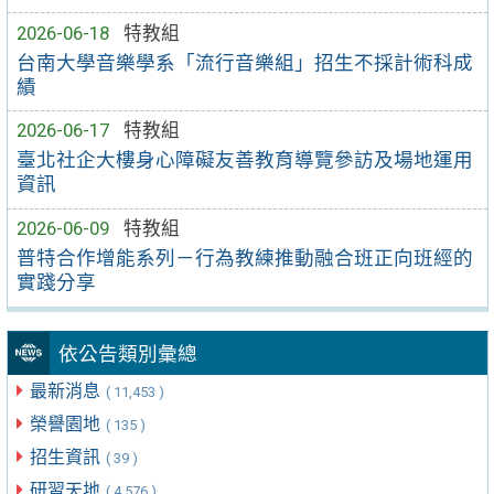
2026-06-18
特教組
台南大學音樂學系「流行音樂組」招生不採計術科成
績
2026-06-17
特教組
臺北社企大樓身心障礙友善教育導覽參訪及場地運用
資訊
2026-06-09
特教組
普特合作增能系列－行為教練推動融合班正向班經的
實踐分享
依公告類別彙總
最新消息
( 11,453 )
榮譽園地
( 135 )
招生資訊
( 39 )
研習天地
( 4,576 )