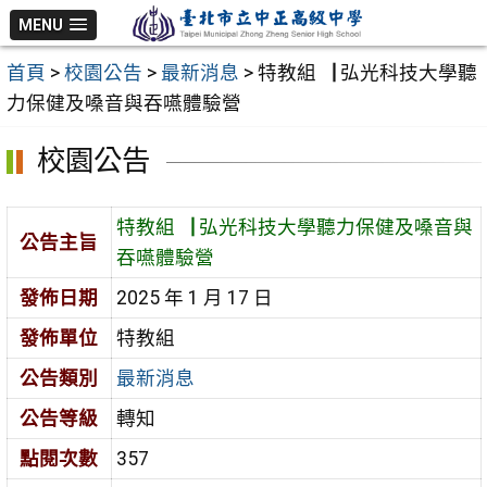
跳
MENU
至
首頁
>
校園公告
>
最新消息
>
特教組▕ 弘光科技大學聽
主
力保健及嗓音與吞嚥體驗營
要
內
校園公告
容
區
特教組▕ 弘光科技大學聽力保健及嗓音與
公告主旨
吞嚥體驗營
發佈日期
2025 年 1 月 17 日
發佈單位
特教組
公告類別
最新消息
公告等級
轉知
點閱次數
357