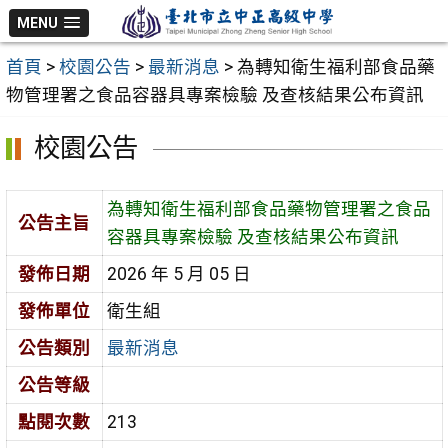
跳
MENU
至
首頁
>
校園公告
>
最新消息
>
為轉知衛生福利部食品藥
主
物管理署之食品容器具專案檢驗 及查核結果公布資訊
要
內
校園公告
容
區
為轉知衛生福利部食品藥物管理署之食品
公告主旨
容器具專案檢驗 及查核結果公布資訊
發佈日期
2026 年 5 月 05 日
發佈單位
衛生組
公告類別
最新消息
公告等級
點閱次數
213