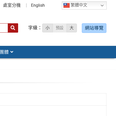
處室分機
English
繁體中文
字級：
送出
網站導覽
小
預設
大
搜
尋：
團體