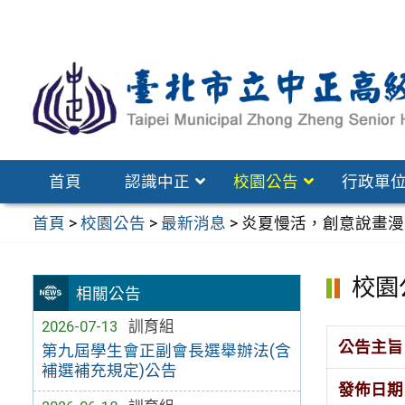
跳
至
主
要
內
容
區
首頁
認識中正
校園公告
行政單
首頁
>
校園公告
>
最新消息
>
炎夏慢活，創意說畫漫
校園
相關公告
2026-07-13
訓育組
公告主旨
第九屆學生會正副會長選舉辦法(含
補選補充規定)公告
發佈日期