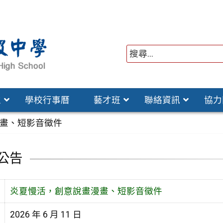
位
學校行事曆
藝才班
聯絡資訊
協力
畫、短影音徵件
公告
炎夏慢活，創意說畫漫畫、短影音徵件
2026 年 6 月 11 日