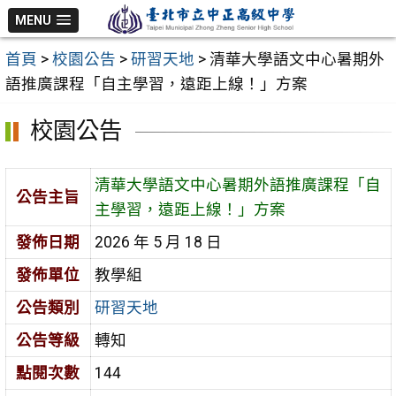
跳
MENU
至
首頁
>
校園公告
>
研習天地
>
清華大學語文中心暑期外
主
語推廣課程「自主學習，遠距上線！」方案
要
內
校園公告
容
區
清華大學語文中心暑期外語推廣課程「自
公告主旨
主學習，遠距上線！」方案
發佈日期
2026 年 5 月 18 日
發佈單位
教學組
公告類別
研習天地
公告等級
轉知
點閱次數
144