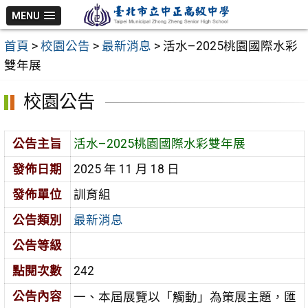
跳
MENU
至
首頁
>
校園公告
>
最新消息
>
活水–2025桃園國際水彩
主
雙年展
要
內
校園公告
容
區
公告主旨
活水–2025桃園國際水彩雙年展
發佈日期
2025 年 11 月 18 日
發佈單位
訓育組
公告類別
最新消息
公告等級
點閱次數
242
公告內容
一、本屆展覽以「觸動」為策展主題，匯