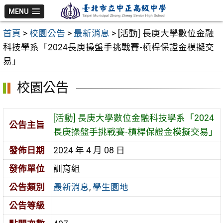
跳
MENU
至
首頁
>
校園公告
>
最新消息
>
[活動] 長庚大學數位金融
主
科技學系「2024長庚操盤手挑戰賽-槓桿保證金模擬交
要
易」
內
容
校園公告
區
[活動] 長庚大學數位金融科技學系「2024
公告主旨
長庚操盤手挑戰賽-槓桿保證金模擬交易」
發佈日期
2024 年 4 月 08 日
發佈單位
訓育組
公告類別
最新消息
,
學生園地
公告等級