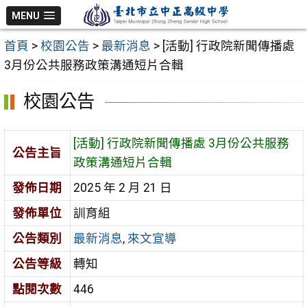
跳
MENU
至
首頁
>
校園公告
>
最新消息
>
[活動] 行政院新聞傳播處
主
3月份公共服務政策溝通短片合輯
要
內
校園公告
容
區
[活動] 行政院新聞傳播處 3月份公共服務
公告主旨
政策溝通短片合輯
發佈日期
2025 年 2 月 21 日
發佈單位
訓育組
公告類別
最新消息
,
來文宣導
公告等級
轉知
點閱次數
446