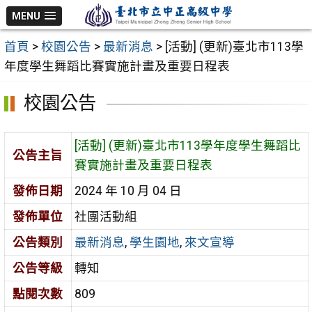
跳
MENU
至
首頁
>
校園公告
>
最新消息
>
[活動] (更新)臺北市113學
主
年度學生舞蹈比賽實施計畫及重要日程表
要
內
校園公告
容
區
[活動] (更新)臺北市113學年度學生舞蹈比
公告主旨
賽實施計畫及重要日程表
發佈日期
2024 年 10 月 04 日
發佈單位
社團活動組
公告類別
最新消息
,
學生園地
,
來文宣導
公告等級
轉知
點閱次數
809