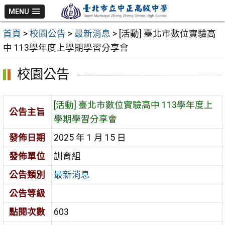
跳
MENU
至
首頁
>
校園公告
>
最新消息
>
[活動] 臺北市數位實驗高
主
中 113學年度上學期學習分享會
要
內
校園公告
容
區
[活動] 臺北市數位實驗高中 113學年度上
公告主旨
學期學習分享會
發佈日期
2025 年 1 月 15 日
發佈單位
訓育組
公告類別
最新消息
公告等級
點閱次數
603