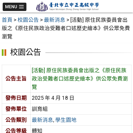
跳
MENU
至
首頁
>
校園公告
>
最新消息
>
[活動] 原住民族委員會出
主
版之《原住民族政治受難者口述歷史繪本》供公眾免費
要
瀏覽
內
容
校園公告
區
[活動] 原住民族委員會出版之《原住民族
公告主旨
政治受難者口述歷史繪本》供公眾免費瀏
覽
發佈日期
2025 年 4 月 18 日
發佈單位
訓育組
公告類別
最新消息
,
學生園地
公告等級
轉知