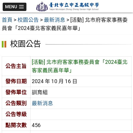
跳
MENU
至
首頁
>
校園公告
>
最新消息
>
[活動] 北市府客家事務委
主
員會「2024臺北客家義民嘉年華」
要
內
校園公告
容
區
[活動] 北市府客家事務委員會「2024臺北
公告主旨
客家義民嘉年華」
發佈日期
2024 年 10 月 16 日
發佈單位
訓育組
公告類別
最新消息
公告等級
點閱次數
456