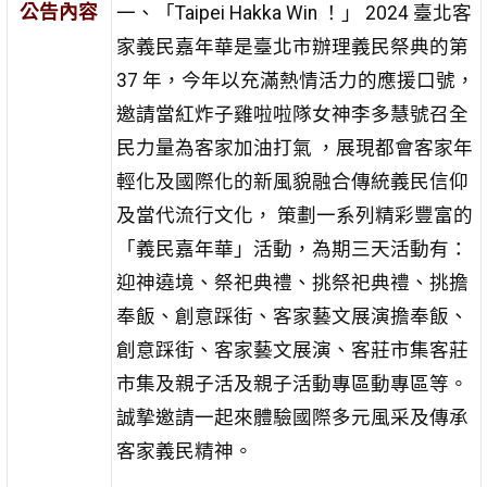
公告內容
一、「Taipei Hakka Win ！」 2024 臺北客
家義民嘉年華是臺北市辦理義民祭典的第
37 年，今年以充滿熱情活力的應援口號，
邀請當紅炸子雞啦啦隊女神李多慧號召全
民力量為客家加油打氣 ，展現都會客家年
輕化及國際化的新風貌融合傳統義民信仰
及當代流行文化， 策劃一系列精彩豐富的
「義民嘉年華」活動，為期三天活動有：
迎神遶境、祭祀典禮、挑祭祀典禮、挑擔
奉飯、創意踩街、客家藝文展演擔奉飯、
創意踩街、客家藝文展演、客莊市集客莊
市集及親子活及親子活動專區動專區等。
誠摯邀請一起來體驗國際多元風采及傳承
客家義民精神。