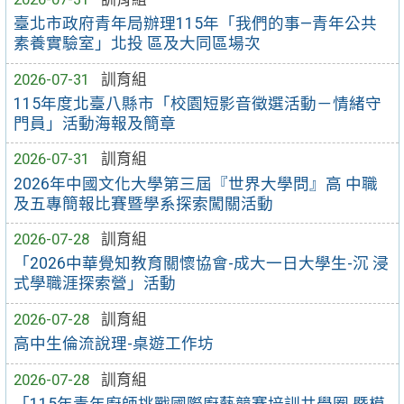
臺北市政府青年局辦理115年「我們的事—青年公共
素養實驗室」北投 區及大同區場次
2026-07-31
訓育組
115年度北臺八縣市「校園短影音徵選活動－情緒守
門員」活動海報及簡章
2026-07-31
訓育組
2026年中國文化大學第三屆『世界大學問』高 中職
及五專簡報比賽暨學系探索闖關活動
2026-07-28
訓育組
「2026中華覺知教育關懷協會-成大一日大學生-沉 浸
式學職涯探索營」活動
2026-07-28
訓育組
高中生倫流說理-桌遊工作坊
2026-07-28
訓育組
「115年青年廚師挑戰國際廚藝競賽培訓共學圈 暨模