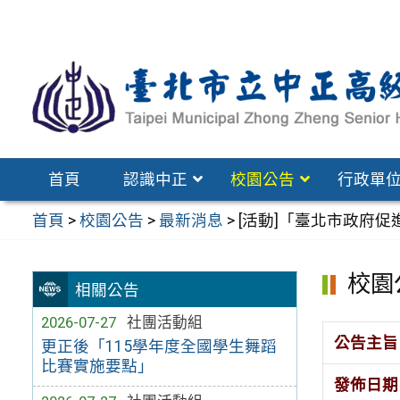
跳
至
主
要
內
容
區
首頁
認識中正
校園公告
行政單
首頁
>
校園公告
>
最新消息
>
[活動]「臺北市政府
校園
相關公告
2026-07-27
社團活動組
公告主旨
更正後「115學年度全國學生舞蹈
比賽實施要點」
發佈日期