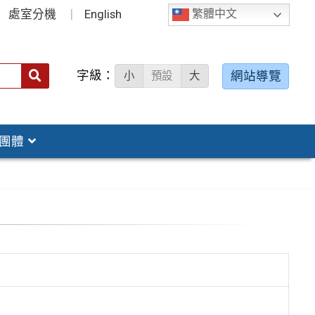
處室分機
English
繁體中文
字級：
送出
網站導覽
小
預設
大
搜
尋：
團體