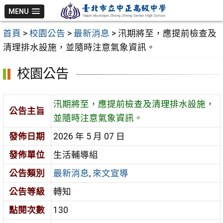
跳
MENU
至
首頁
>
校園公告
>
最新消息
>
汛期將至，應提前檢查及
主
清理排水設施，並隨時注意氣象資訊。
要
內
校園公告
容
區
汛期將至，應提前檢查及清理排水設施，
公告主旨
並隨時注意氣象資訊。
發佈日期
2026 年 5 月 07 日
發佈單位
生活輔導組
公告類別
最新消息
,
來文宣導
公告等級
轉知
點閱次數
130